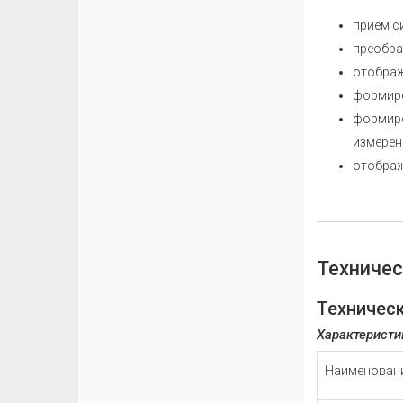
прием с
преобра
отображ
формиро
формиро
измерен
отображ
Техничес
Техничес
Характеристи
Наименован