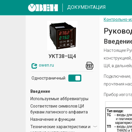
ДОКУМЕНТАЦИЯ
Контрольно-и
Руково
Введени
Настоящее Ру
УКТ38–Щ4
конструкцией,
owen.ru
Щ4, в дальней
Подключение,
Одностраничный
прочтения на
Введение
Прибор изгот
Используемые аббревиатуры
Соответствие символов ЦИ
буквам латинского алфавита
Назначение и функции
Технические характеристики и