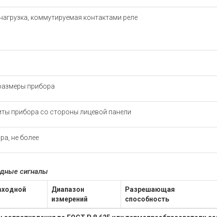
нагрузка, коммутируемая контактами реле
размеры прибора
иты прибора со стороны лицевой панели
ра, не более
одные сигналы
входной
Диапазон
Разрешающая
измерений
способность