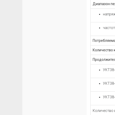
Диапазон пе
напря
часто
Потребляема
Количество 
Продолжител
УКТ38
УКТ38-
УКТ38-
Количество 