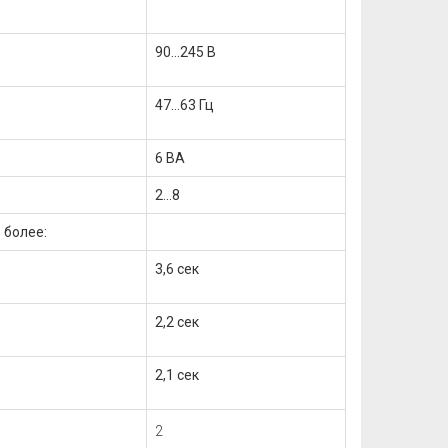
90...245 В
47…63 Гц
6 ВА
2...8
 более:
3,6 сек
2,2 сек
2,1 сек
2