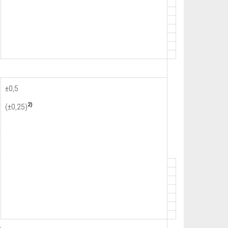
±0,5
2)
(±0,25)