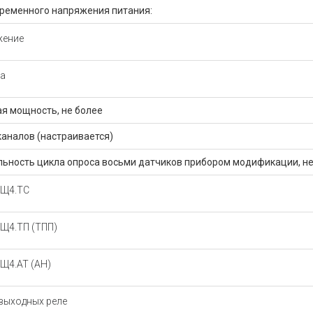
ременного напряжения питания:
жение
та
я мощность, не более
каналов (настраивается)
ьность цикла опроса восьми датчиков прибором модификации, не
-Щ4.ТС
Щ4.ТП (ТПП)
Щ4.АТ (АН)
выходных реле