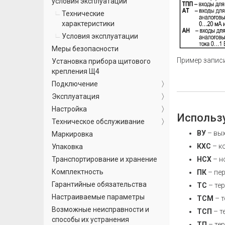
условия эксплуатации
Технические
характеристики
Условия эксплуатации
Меры безопасности
Пример записи
Установка прибора щитового
крепления Щ4
Подключение
Эксплуатация
Настройка
Использ
Техническое обслуживание
ВУ
– вых
Маркировка
КХС
– к
Упаковка
НСХ
– н
Транспортирование и хранение
Комплектность
ПК
– пе
Гарантийные обязательства
ТС
– те
Настраиваемые параметры
ТСМ
– т
Возможные неисправности и
ТСП
– т
способы их устранения
ТП
– те