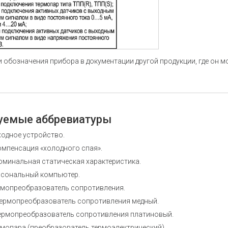
 обозначения прибора в документации другой продукции, где он 
уемые аббревиатуры
одное устройство.
омпенсация «холодного спая».
оминальная статическая характеристика.
рсональный компьютер.
рмопреобразователь сопротивления.
ермопреобразователь сопротивления медный.
ермопреобразователь сопротивления платиновый.
рмопара (преобразователь термоэлектрический).