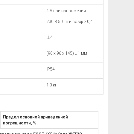
4 А при напряжении
230 В 50 Гц и cos
φ
≥ 0,4
Щ4
(96 х 96 х 145) ± 1 мм
IР54
1,0 кг
Предел основной приведенной
погрешности, %