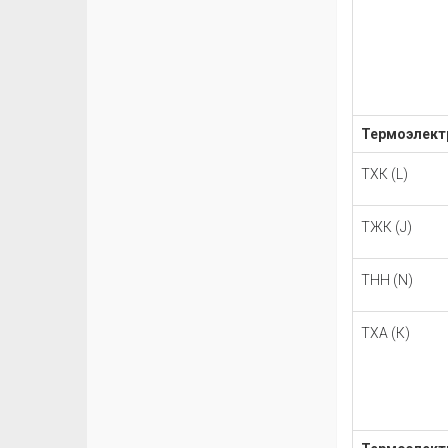
Термоэлектр
TХК (L)
TЖК (J)
TНН (N)
TХА (К)