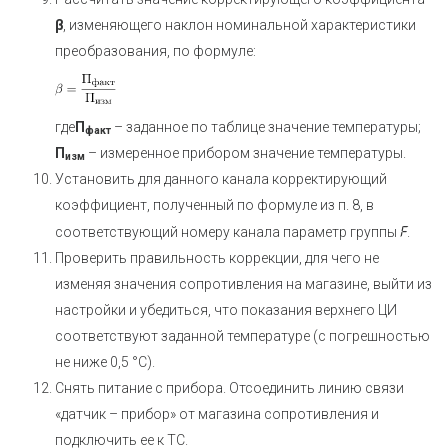
β
, изменяющего наклон номинальной характеристики
преобразования, по
формуле:
где
П
– заданное по таблице значение температуры;
факт
П
– измеренное прибором значение температуры.
изм
Установить для данного канала корректирующий
коэффициент, полученный по формуле из п. 8, в
соответствующий номеру канала параметр группы
F
.
Проверить правильность коррекции, для чего не
изменяя значения сопротивления на магазине, выйти из
настройки и убедиться, что показания верхнего ЦИ
соответствуют заданной температуре (с погрешностью
не ниже 0,5 °С).
Снять питание с прибора. Отсоединить линию связи
«датчик – прибор» от магазина сопротивления и
подключить ее к ТС.