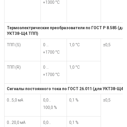
+1300 °С
Термоэлектрические преобразователи по ГОСТ Р 8.585 (для
УКТ38-Щ4.ТПП)
TПП (S)
0 …
1,0 °С
±0,5
+1700 °С
TПП (R)
0 …
1,0 °С
+1700 °С
Сигналы постоянного тока по ГОСТ 26.011 (для УКТ38-Щ4.А
0…5,0 мА
0,0…
0,1 %
±0,5
100,0 %
0…20,0 мА
0,0…
0,1 %