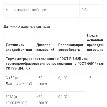
Масса прибора, не более
1,0 кг
Датчики и входные сигналы
Предел
основной
Датчик или
Диапазон
Разрешающая
приведенно
входной сигнал
измерений
способность
погрешност
Термометры сопротивления по ГОСТ Р 8.625 или
термопреобразователи сопротивления по ГОСТ 6651* (для
УКТ38-Щ4.ТС)
±0,5
Cu 50 (α
–50 …
0,1 °С
1)
-1
3)
=0,00426 °С
)
+200 °С
50 М (α
–50 …
0,1 °С
-1
=0,00428 °С
)
+200 °С