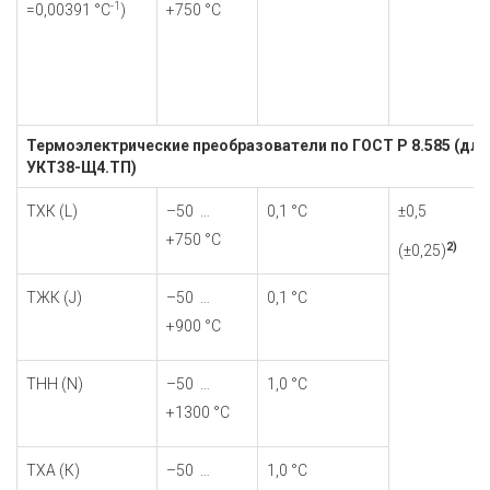
-1
=0,00391 °С
)
+750 °С
Термоэлектрические преобразователи по ГОСТ Р 8.585 (для
УКТ38-Щ4.ТП)
TХК (L)
–50 …
0,1 °С
±0,5
+750 °С
2)
(±0,25)
TЖК (J)
–50 …
0,1 °С
+900 °С
TНН (N)
–50 …
1,0 °С
+1300 °С
TХА (К)
–50 …
1,0 °С