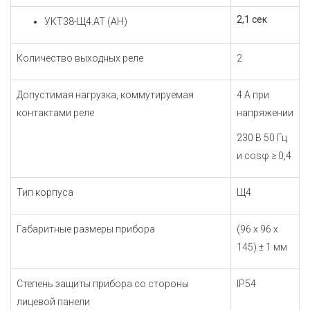
2,1 сек
УКТ38-Щ4.АТ (АН)
Количество выходных реле
2
Допустимая нагрузка, коммутируемая
4 А при
контактами реле
напряжении
230 В 50 Гц
и cos
φ
≥ 0,4
Тип корпуса
Щ4
Габаритные размеры прибора
(96 х 96 х
145) ± 1 мм
Степень защиты прибора со стороны
IР54
лицевой панели