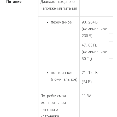
Питание
Диапазон входного
напряжения питания
переменное
90...264 В
(номинальное
230 В)
47...63 Гц
(номинальное
50 Гц)
постоянное
21...120 В
(номинальное)
(24 В)
Потребляемая
11 ВА
мощность при
питании от
источника