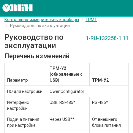
Контрольно-измерительные приборы
ТРМ1
Руководство по эксплуатации
Руководство по
1-RU-132358-1.11
эксплуатации
Перечень изменений
ТРМ-У2
(обновленные с
Параметр
USB)
ТРМ-У2
ПО для настройки
OwenConfigurator
Интерфейс
USB, RS-485*
RS-485*
настройки
Подача питания
Через USB**
От внешнего
при настройке
блока питания