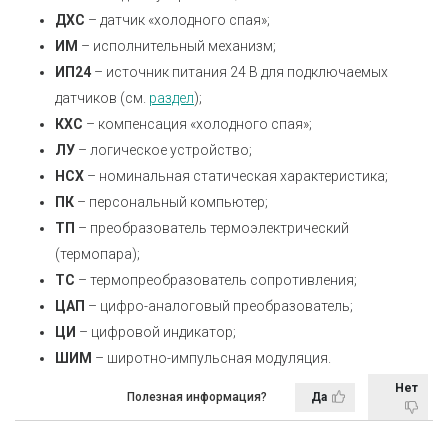
ДХС
– датчик «холодного спая»;
ИМ
– исполнительный механизм;
ИП24
– источник питания 24 В для подключаемых
датчиков (см.
раздел
);
КХС
– компенсация «холодного спая»;
ЛУ
– логическое устройство;
НСХ
– номинальная статическая характеристика;
ПК
– персональный компьютер;
ТП
– преобразователь термоэлектрический
(термопара);
ТС
– термопреобразователь сопротивления;
ЦАП
– цифро-аналоговый преобразователь;
ЦИ
– цифровой индикатор;
ШИМ
– широтно-импульсная модуляция.
Нет
Полезная информация?
Да