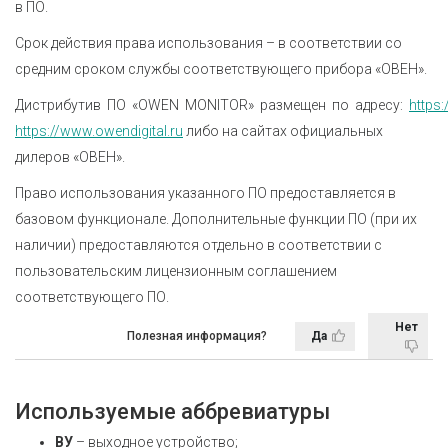
в ПО.
Срок действия права использования – в соответствии со
средним сроком службы соответствующего прибора «ОВЕН».
Дистрибутив ПО «OWEN MONITOR» размещен по адресу:
https
https://www.owendigital.ru
либо на сайтах официальных
дилеров «ОВЕН».
Право использования указанного ПО предоставляется в
базовом функционале. Дополнительные функции ПО (при их
наличии) предоставляются отдельно в соответствии с
пользовательским лицензионным соглашением
соответствующего ПО.
Нет
Полезная информация?
Да
Используемые аббревиатуры
ВУ
– выходное устройство;