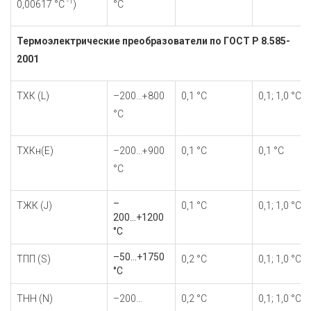
-1
0,00617 °С
)
°С
Термоэлектрические преобразователи по ГОСТ Р 8.585-
2001
TХК (L)
–200…+800
0,1 °С
0,1; 1,0 °С
°С
ТХКн(Е)
–200...+900
0,1 °С
0,1 °С
°С
–
TЖК (J)
0,1 °С
0,1; 1,0 °С
200...+1200
°С
–50...+1750
TПП (S)
0,2 °С
0,1; 1,0 °С
°С
TНН (N)
–200…
0,2 °С
0,1; 1,0 °С