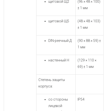
щитовой Щ2
(96 × 48 × 100)
± 1 мм
щитовой Щ5
(48 × 48 × 103)
± 1 мм
DIN-реечный Д
(90 × 88 × 59) ±
1 мм
настенный Н
(129 × 110 ×
69) ± 1 мм
Степень защиты
корпуса:
со стороны
IP54
лицевой