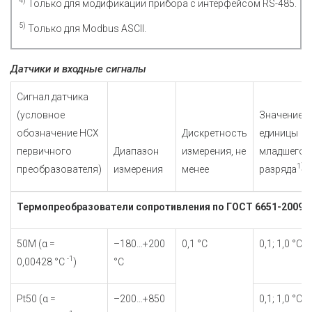
4)
Только для модификации прибора с интерфейсом RS-485.
5)
Только для Modbus ASCII.
Датчики и входные сигналы
Сигнал датчика
(условное
Значение
обозначение НСХ
Дискретность
единицы
первичного
Диапазон
измерения, не
младшего
1)
преобразователя)
измерения
менее
разряда
Термопреобразователи сопротивления по ГОСТ 6651-2009
50М (α =
–180…+200
0,1 °С
0,1; 1,0 °С
-1
0,00428 °С
)
°С
Pt50 (α =
–200…+850
0,1; 1,0 °С