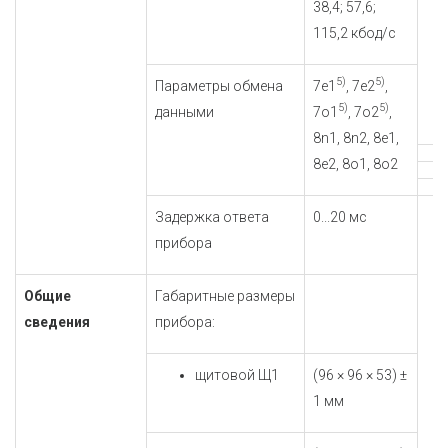
38,4; 57,6;
115,2 кбод/с
5)
5)
Параметры обмена
7e1
, 7e2
,
5)
5)
данными
7o1
, 7o2
,
8n1, 8n2, 8e1,
8e2, 8o1, 8o2
Задержка ответа
0...20 мс
прибора
Общие
Габаритные размеры
сведения
прибора:
щитовой Щ1
(96 × 96 × 53) ±
1 мм