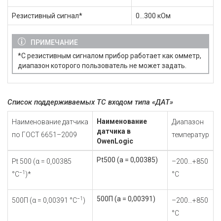
Резистивный сигнал*
0...300 кОм
ПРИМЕЧАНИЕ
*С резистивным сигналом прибор работает как омметр,
диапазон которого пользователь не может задать.
Список поддерживаемых ТС входом типа «ДАТ»
Наименование
Наименование датчика
Диапазон
датчика в
по
ГОСТ 6651–2009
температур
OwenLogic
Pt500 (а = 0,00385)
Pt 500 (α = 0,00385
–200…+850
−1
°С
)*
°С
500П (а = 0,00391)
−1
500П (α = 0,00391 °С
)
–200…+850
°С