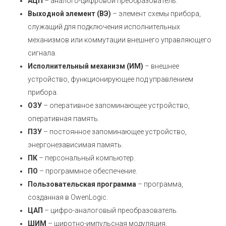
АЦП
– аналого-цифровой преобразователь.
Выходной элемент (ВЭ)
– элемент схемы прибора,
служащий для подключения исполнительных
механизмов или коммутации внешнего управляющего
сигнала.
Исполнительный механизм (ИМ)
– внешнее
устройство, функционирующее под управлением
прибора.
ОЗУ
– оперативное запоминающее устройство,
оперативная память.
ПЗУ
– постоянное запоминающее устройство,
энергонезависимая память.
ПК
– персональный компьютер.
ПО
– программное обеспечение.
Пользовательская программа
– программа,
созданная в OwenLogic.
ЦАП
– цифро-аналоговый преобразователь.
ШИМ
– широтно-импульсная модуляция.