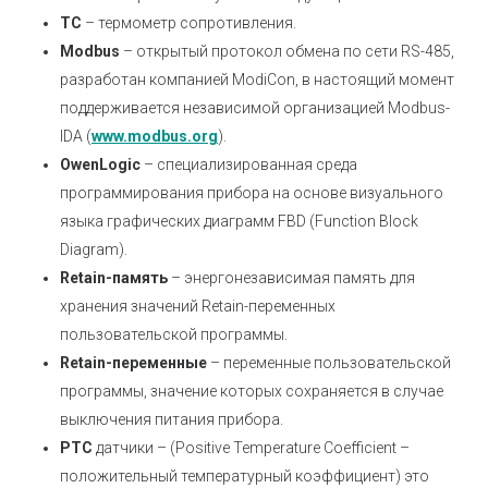
ТС
– термометр сопротивления.
Modbus
– открытый протокол обмена по сети RS-485,
разработан компанией ModiCon, в настоящий момент
поддерживается независимой организацией Modbus-
IDA
(
www.modbus.org
).
OwenLogic
– специализированная среда
программирования прибора на основе визуального
языка графических диаграмм FBD (Function Block
Diagram).
Retain-память
– энергонезависимая память для
хранения значений Retain-переменных
пользовательской программы
.
Retain-переменные
– переменные пользовательской
программы, значение которых сохраняется в случае
выключения питания прибора.
РТС
датчики – (Positive Temperature Coefficient –
положительный температурный коэффициент) это