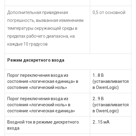
Дополнительная приведенная
0,5 от основной
погрешность, вызванная изменением
температуры окружающей среды в
пределах рабочего диапазона, на
каждые 10 градусов
Режим дискретного входа
Порог переключения входа из
1...8 В
состояния «логическая единица» в
(устанавливается
состояние «логический ноль»
в OwenLogic)
Порог переключения входа из
2...9 В
состояния «логический ноль» в
(устанавливается
состояние «логическая единица»
в OwenLogic)
Входной ток в режиме дискретного
2…15 мА
входа