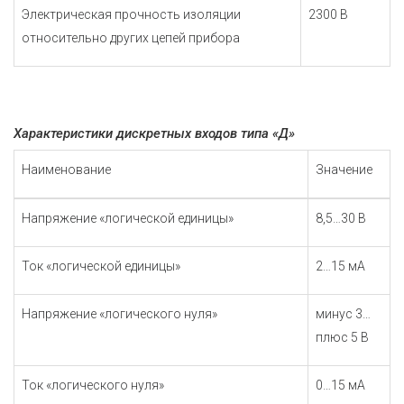
Электрическая прочность изоляции
2300 В
относительно других цепей прибора
Характеристики дискретных входов типа «Д»
Наименование
Значение
Напряжение «логической единицы»
8,5…30 В
Ток «логической единицы»
2…15 мА
Напряжение «логического нуля»
минус 3…
плюс 5 В
Ток «логического нуля»
0…15 мА