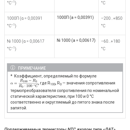
−1
°С
)
°С
1000П (а = 0,00391)
1000П (α = 0,00391
–200...+850
−1
°С
)
°С
Ni 1000 (а = 0,00617)
Ni 1000 (α = 0,00617
–60...+180
−1
°С
)
°С
ПРИМЕЧАНИЕ
* Коэффициент, определяемый по формуле
, где R
, R
— значения сопротивления
100
0
термопреобразователя сопротивления по номинальной
статической характеристике, при 100 и 0 °С
соответственно и округляемый до пятого знака после
запятой.
Поддерживаемые термисторы NTC входом типа «ДАТ»