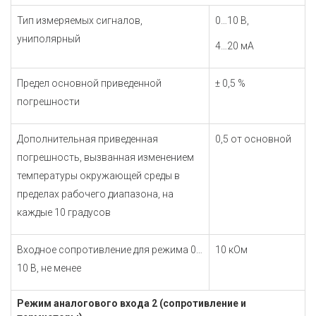
Тип измеряемых сигналов,
0…10 В,
униполярный
4…20 мА
Предел основной приведенной
± 0,5 %
погрешности
Дополнительная приведенная
0,5 от основной
погрешность, вызванная изменением
температуры окружающей среды в
пределах рабочего диапазона, на
каждые 10 градусов
Входное сопротивление для режима 0…
10 кОм
10 В, не менее
Режим аналогового входа 2 (сопротивление и