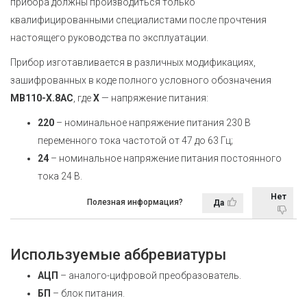
прибора должны производиться только
квалифицированными специалистами после прочтения
настоящего руководства по эксплуатации.
Прибор изготавливается в различных модификациях,
зашифрованных в коде полного условного обозначения
МВ110-X.8АС
, где
X
— напряжение питания:
220
– номинальное напряжение питания 230 В
переменного тока частотой от 47 до 63 Гц;
24
– номинальное напряжение питания постоянного
тока 24 В.
Нет
Полезная информация?
Да
Используемые аббревиатуры
АЦП
– аналого-цифровой преобразователь.
БП
– блок питания.