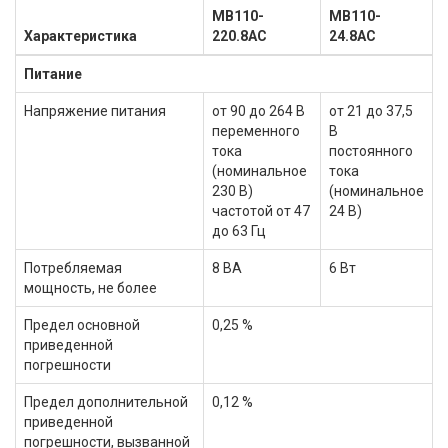
МВ110-
МВ110-
Характеристика
220.8АС
24.8АС
Питание
Напряжение питания
от 90 до 264 В
от 21 до 37,5
переменного
В
тока
постоянного
(номинальное
тока
230 В)
(номинальное
частотой от 47
24 В)
до 63 Гц
Потребляемая
8 ВА
6 Вт
мощность, не более
Предел основной
0,25 %
приведенной
погрешности
Предел дополнительной
0,12 %
приведенной
погрешности, вызванной