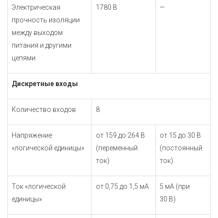
Электрическая
1780 В
—
прочность изоляции
между выходом
питания и другими
цепями
Дискретные входы
Количество входов
8
Напряжение
от 159 до 264 В
от 15 до 30 В
«логической единицы»
(переменный
(постоянный
ток)
ток)
Ток «логической
от 0,75 до 1,5 мА
5 мА (при
единицы»
30 В)