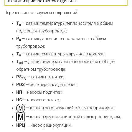
входят и приобретаются отдельно.
Перечень используемых сокращений:
Т
— датчик температуры теплоносителя в общем
п
подающем трубопроводе;
Р
— датчик давления теплоносителя в общем
п
трубопроводе;
Т
— датчик температуры наружного воздуха;
н
Т
— датчик температуры теплоносителя в общем
об
обратном трубопроводе;
PS
— датчик подпитки;
пд
PDS
— реле перепада давления;
НП
— насосы подпитки;
НС
— насосы сетевые;
— клапан регулирующий с электроприводом;
— клапан двухпозиционный с электроприводом;
НРЦ
— насос рециркуляции.