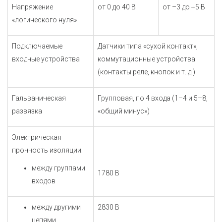
Напряжение
от 0 до 40 В
от –3 до +5 В
«логического нуля»
Подключаемые
Датчики типа «сухой контакт»,
входные устройства
коммутационные устройства
(контакты реле, кнопок и т. д.)
Гальваническая
Групповая, по 4 входа (1–4 и 5–8,
развязка
«общий минус»)
Электрическая
прочность изоляции:
между группами
1780 В
входов
между другими
2830 В
цепями