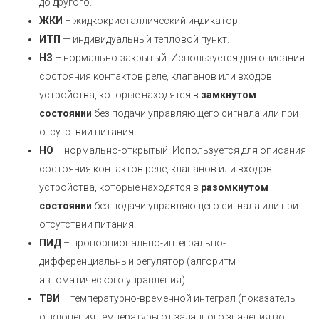
до другого.
ЖКИ
– жидкокристаллический индикатор.
ИТП
— индивидуальный тепловой пункт.
НЗ
– нормально-закрытый. Используется для описания
состояния контактов реле, клапанов или входов
устройства, которые находятся в
замкнутом
состоянии
без подачи управляющего сигнала или при
отсутствии питания.
НО
– нормально-открытый. Используется для описания
состояния контактов реле, клапанов или входов
устройства, которые находятся в
разомкнутом
состоянии
без подачи управляющего сигнала или при
отсутствии питания.
ПИД
– пропорционально-интегрально-
дифференциальный регулятор (алгоритм
автоматического управления).
ТВИ
– температурно-временной интеграл (показатель
отклонения температуры от заданного значения во