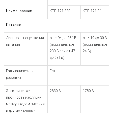
Наименование
КТР-121.220
КТР-121.24
Питание
Диапазон напряжения
от ~ 94 до 264 В
от = 19 до 30 В
питания
(номинальное
(номинальное
230 В при от 47
24 В)
до 63 Гц)
Гальваническая
Есть
развязка
Электрическая
2830 В
1780 В
прочность изоляции
между входом питания
и другими цепями