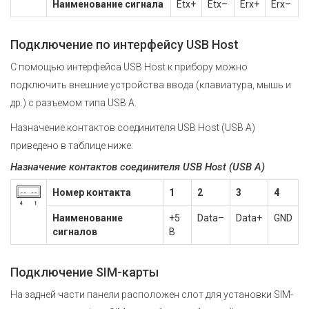
Наименование сигнала
Etx+
Etx–
Erx+
Erx–
Подключение по интерфейсу USB Host
С помощью интерфейса USB Host к прибору можно
подключить внешние устройства ввода (клавиатура, мышь и
др.) с разъемом типа USB A.
Назначение контактов соединителя USB Host (USB A)
приведено в таблице ниже:
Назначение контактов соединителя USB Host (USB A)
Номер контакта
1
2
3
4
Наименование
+5
Data–
Data+
GND
сигналов
B
Подключение SIM-карты
На задней части панели расположен слот для установки SIM-