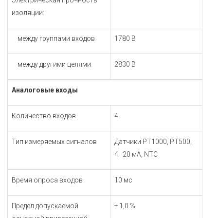
Электрическая прочность
изоляции:
между группами входов
1780 В
между другими целями
2830 В
Аналоговые входы
Количество входов
4
Тип измеряемых сигналов
Датчики РТ1000, РТ500,
4–20 мА, NTC
Время опроса входов
10 мс
Предел допускаемой
± 1,0 %