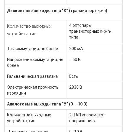
Дискретные выходы типа “К” (транзистор n-p-n)
4 оптопары
Количество выходных
транзисторных n-p-n-
устройств, тип
типа
Ток коммутации, не более
200 мА
Напряжение коммутации, не
= 60 В
более
Гальваническая развязка
Есть
Электрическая прочность
2830 В
изоляции
Аналоговые выходы типа “У” (0 — 10 В)
Количество выходных
2 ЦАП «параметр—
устройств, тип
напряжение»
Диапазон генерации
0…10 В