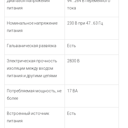
Диапазон напряжения
94...264 В переменного
питания
тока
Номинальное напряжение
230 В при 47...63 Гц
питания
Гальваническая развязка
Есть
Электрическая прочность
2830 В
изоляции между входом
питания и другими цепями
Потребляемая мощность, не
17 ВА
более
Встроенный источник
Есть
питания