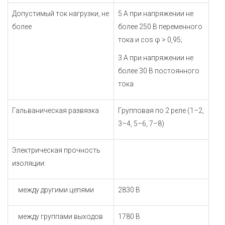
Допустимый ток нагрузки, не
5 А при напряжении не
более
более 250 В переменного
тока и cos φ > 0,95;
3 А при напряжении не
более 30 В постоянного
тока
Гальваническая развязка
Групповая по 2 реле (1–2,
3–4, 5–6, 7–8)
Электрическая прочность
изоляции:
между другими цепями
2830 В
между группами выходов
1780 В