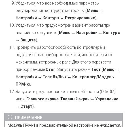
Убедиться, что все необходимые параметры
регулирования контуров настроены (
Меню →
Настройки → Контур х → Регулирование
).
Убедиться, что предусмотрен вариант работы при
аварийных ситуациях (
Меню → Настройки → Контур х
→ Защита
).
Проверить работоспособность контроллера и
подключенных приборов: датчики, исполнительные
механизмы, встроенные реле. Для этого перевести
прибор режиме
Стоп
. Запустить режим
Тест
(
Меню →
Настройки → Тест Вх/Вых → Контроллер/Модуль
ПРМ-х
).
Запустить регулирование с внешней кнопки (DI6/DI7)
или с
Главного экрана
(
Главный экран → Управление
→ Старт
).
ПРИМЕЧАНИЕ
Модуль ПРМ-1 в предварительной настройке не нуждается.