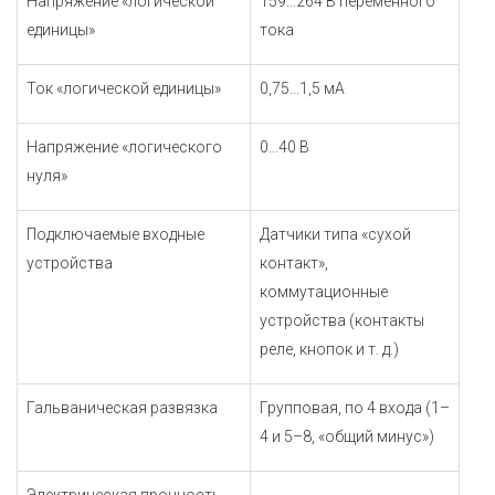
Напряжение «логической
159...264 В переменного
единицы»
тока
Ток «логической единицы»
0,75...1,5 мА
Напряжение «логического
0...40 В
нуля»
Подключаемые входные
Датчики типа «сухой
устройства
контакт»,
коммутационные
устройства (контакты
реле, кнопок и т. д.)
Гальваническая развязка
Групповая, по 4 входа (1–
4 и 5–8, «общий минус»)