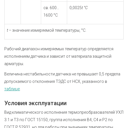
св. 600…
0,0025
t °С
1600 °С
t
– значение измеряемой температуры, °С.
Рабочий диапазон измеряемых температур определяется
исполнением датчика и зависит от материала защитной
арматуры.
Величина нестабильности датчика не превышает 0,5 предела
допускаемого отклонения ТЭДС от НСХ, указанного в
таблице
.
Условия эксплуатации
Вид климатического исполнения термопреобразователей УХЛ
3.1 и Т3 по ГОСТ 15150, группа исполнения В4, С4 и Р2 по
ГОСТ Р 52931
, но для работы при значениях температуры