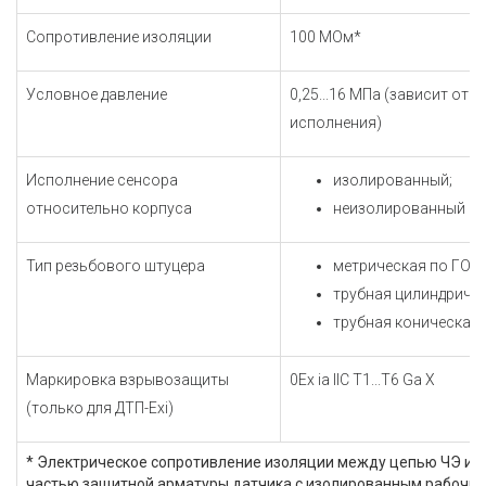
Сопротивление изоляции
100 МОм*
Условное давление
0,25...16 МПа (зависит от 
исполнения)
Исполнение сенсора
изолированный;
относительно корпуса
неизолированный
Тип резьбового штуцера
метрическая по ГОСТ
трубная цилиндричес
трубная коническая
Маркировка взрывозащиты
0Ex ia IIC Т1...Т6 Ga X
(только для ДТП-Exi)
* Электрическое сопротивление изоляции между цепью ЧЭ и 
частью защитной арматуры датчика с изолированным рабочим