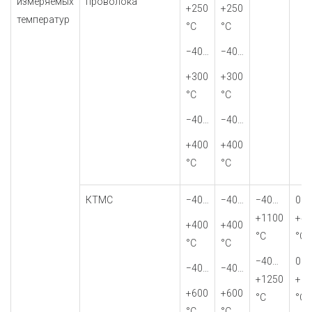
измеряемых
проволока
+250
+250
температур
°С
°С
−40…
−40…
+300
+300
°С
°С
−40…
−40…
+400
+400
°С
°С
КТМС
−40…
−40…
−40…
0…
+1100
+40
+400
+400
°С
°С
°С
°С
−40…
0…
−40…
−40…
+1250
+60
+600
+600
°С
°С
°С
°С