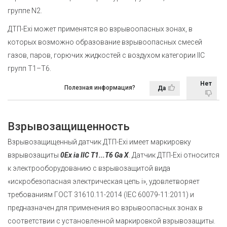
группе N2.
ДТП-Exi может применятся во взрывоопасных зонах, в
которых возможно образование взрывоопасных смесей
газов, паров, горючих жидкостей с воздухом категории IIC
групп Т1–Т6.
Нет
Полезная информация?
Да
Взрывозащищенность
Взрывозащищенный датчик ДТП-Exi имеет маркировку
взрывозащиты
0Ex ia IIC Т1...Т6 Ga X
. Датчик ДТП-Exi относится
к электрооборудованию с взрывозащитой вида
«искробезопасная электрическая цепь i», удовлетворяет
требованиям ГОСТ 31610.11-2014 (IEC 60079-11:2011) и
предназначен для применения во взрывоопасных зонах в
соответствии с установленной маркировкой взрывозащиты.