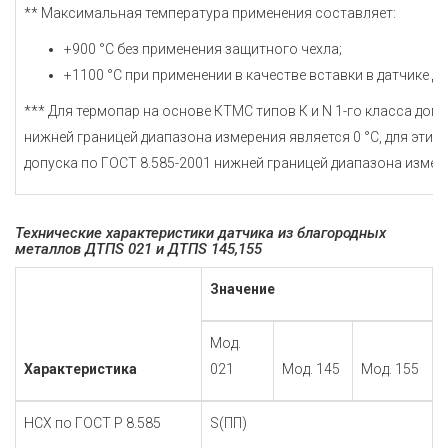
** Максимальная температура применения составляет:
+900 °С без применения защитного чехла;
+1100 °С при применении в качестве вставки в датчике Д
*** Для термопар на основе КТМС типов К и N 1-го класса допу
нижней границей диапазона измерения является 0 °С, для этих 
допуска по ГОСТ 8.585-2001 нижней границей диапазона измере
Технические характеристики датчика из благородных
металлов ДТПS 021 и ДТПS 145,155
Значение
Мод.
Характеристика
021
Мод. 145
Мод. 155
НСХ по ГОСТ Р 8.585
S(ПП)