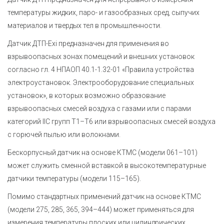
температуры жидких, паро- и газообразных сред, сыпучих
материалов и твердых тел в промышленности.
Датчик ДТП-Exi предназначен для применения во
взрывоопасных зонах помещений и внешних установок
согласно гл. 4 НПАОП 40.1-1.32-01 «Правила устройства
электроустановок. Электрооборудование специальных
установок», в которых возможно образование
взрывоопасных смесей воздуха с газами или с парами
категорий IIС групп Т1–Т6 или взрывоопасных смесей воздуха
с горючей пылью или волокнами.
Бескорпусный датчик на основе КТМС (модели 061–101)
может служить сменной вставкой в высокотемпературные
датчики температуры (модели 115–165).
Помимо стандартных применений датчик на основе КТМС
(модели 275, 285, 365, 394–444)
может применяться для
измерения температуры плоских или цилиндрических