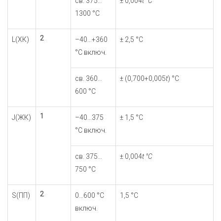
св. 375…
± 0,004
t °С
1300 °С
2
L(ХК)
–40…+360
± 2,5 °С
°С включ.
св. 360…
± (0,700+0,005
t
) °С
600 °С
1
J(ЖК)
–40…375
± 1,5 °С
°С включ.
св. 375…
± 0,004
t °С
750 °С
2
S(ПП)
0…600 °С
1,5 °С
включ.