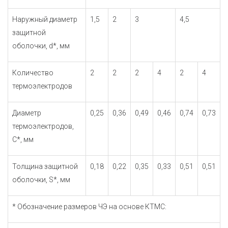
Наружный диаметр
1,5
2
3
4,5
защитной
оболочки, d*, мм
Количество
2
2
2
4
2
4
термоэлектродов
Диаметр
0,25
0,36
0,49
0,46
0,74
0,73
термоэлектродов,
C*, мм
Толщина защитной
0,18
0,22
0,35
0,33
0,51
0,51
оболочки, S*, мм
* Обозначение размеров ЧЭ на основе КТМС: