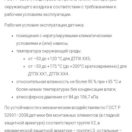
окружающего воздуха в соответствии с требованиями к
рабочим условиям эксплуатации.
Рабочие условия эксплуатации датчика:
помещения с нерегулируемыми климатическими
условиями и (или) навесы;
температура окружающей среды:
от –50 до +120 °С для ДТПХ ХХ5;
от –50 до +175 °С (до +200°С кратковременно) для
ДТПХ ХХ1, ДТПХ ХХ4.
относительная влажность не более 95 % при +35 °С и
более низких температурах без конденсации влаги;
атмосферное давление от 84 до 106,7 кПа.
По устойчивости к механическим воздействиям по
ГОСТ Р
52931–2008
датчики без монтажных элементов (в гладкой
защитной арматуре) соответствуют группе V2, в
керамической защитной арматуре – группе L3, остальные –