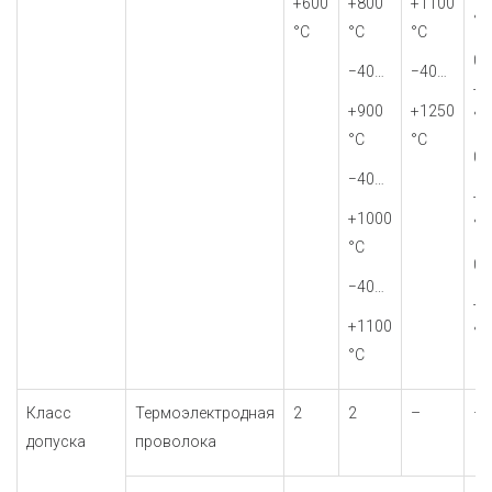
+600
+800
+1100
°С
°С
°С
°С
0…
−40…
−40…
+9
+900
+1250
°С
°С
°С
0…
−40…
+1
+1000
°С
°С
0…
−40…
+1
+1100
°С
°С
Класс
Термоэлектродная
2
2
–
–
допуска
проволока