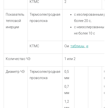
КТМС
2
1
Показатель
Термоэлектродная
с изолированным ра
тепловой
проволока
более 20 с;
инерции
с неизолированным 
не более 10 с
КТМС
См.
таблицы
,
и
Количество ЧЭ
1 или 2
Диаметр ЧЭ
Термоэлектродная
0,5
0,
проволока
мм
м
0,7
0,
мм
м
1,2
1,
мм
м