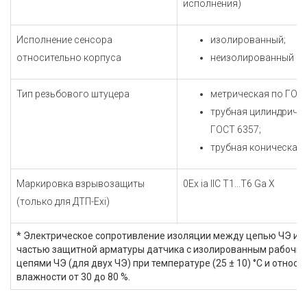
исполнения)
Исполнение сенсора
изолированный;
относительно корпуса
неизолированный
Тип резьбового штуцера
метрическая по ГОСТ
трубная цилиндриче
ГОСТ 6357;
трубная коническая
Маркировка взрывозащиты
0Ex ia IIC Т1...Т6 Ga X
(только для ДТП-Exi)
* Электрическое сопротивление изоляции между цепью ЧЭ и 
частью защитной арматуры датчика с изолированным рабочим
цепями ЧЭ (для двух ЧЭ) при температуре (25 ± 10) °С и относ
влажности от 30 до 80 %.