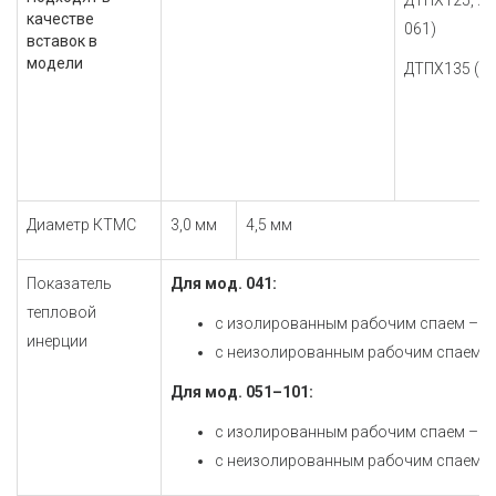
ДТПХ125, 22
качестве
061)
вставок в
модели
ДТПХ135 (мо
Диаметр КТМС
3,0 мм
4,5 мм
Показатель
Для мод. 041:
тепловой
с изолированным рабочим спаем – не 
инерции
с неизолированным рабочим спаем – н
Для мод. 051–101:
с изолированным рабочим спаем – не 
с неизолированным рабочим спаем – 