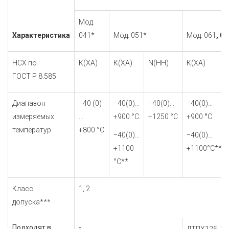
Мод.
Характеристика
041*
Мод. 051*
Мод. 061
, 07
НСХ по
К(ХА)
К(ХА)
N(НН)
К(ХА)
ГОСТ Р 8.585
Диапазон
−40 (0)
−40(0)...
−40(0)...
−40(0)...
измеряемых
...
+900 °С
+1250 °С
+900
°
С
температур
+800 °С
−40(0)…
−40(0)…
+1100
+1100°С**
°С**
Класс
1, 2
допуска***
Подходят в
-