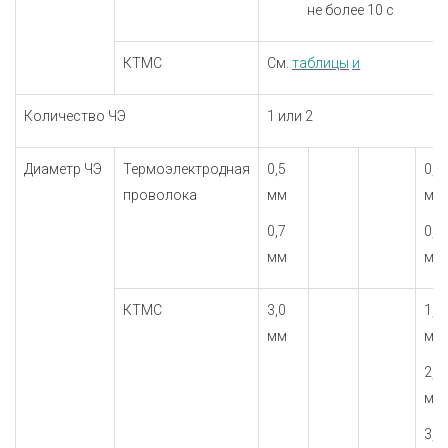
не более 10 с
КТМС
См.
таблицы
и
Количество ЧЭ
1 или 2
Диаметр ЧЭ
Термоэлектродная
0,5
0,5
проволока
мм
мм
0,7
0,7
мм
мм
КТМС
3,0
1,5
мм
мм
2,0
мм
3,0