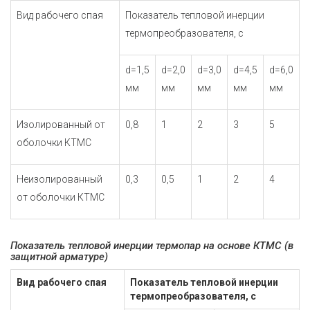
Вид рабочего спая
Показатель тепловой инерции
термопреобразователя, с
d=1,5
d=2,0
d=3,0
d=4,5
d=6,0
мм
мм
мм
мм
мм
Изолированный от
0,8
1
2
3
5
оболочки КТМС
Неизолированный
0,3
0,5
1
2
4
от оболочки КТМС
Показатель тепловой инерции термопар на основе КТМС (в
защитной арматуре)
Вид рабочего спая
Показатель тепловой инерции
термопреобразователя, с