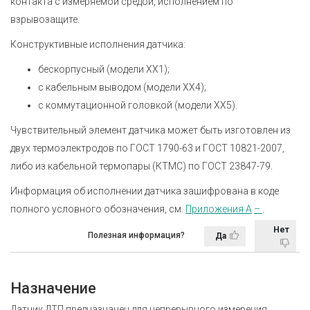
контакта с измеряемой средой, исполнением по
взрывозащите.
Конструктивные исполнения датчика:
бескорпусный (модели ХХ1);
с кабельным выводом (модели ХХ4);
с коммутационной головкой (модели ХХ5).
Чувствительный элемент датчика может быть изготовлен из
двух термоэлектродов по ГОСТ 1790-63 и ГОСТ 10821-2007,
либо из кабельной термопары (КТМС) по ГОСТ 23847-79.
Информация об исполнении датчика зашифрована в коде
полного условного обозначения, см.
Приложения А
–
.
Нет
Полезная информация?
Да
Назначение
Датчик ДТП предназначен для непрерывного измерения