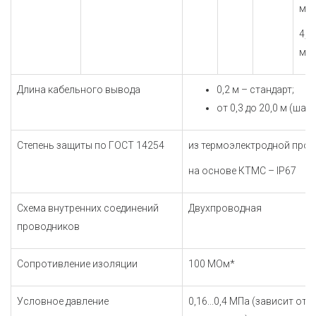
мм
4,5
мм
Длина кабельного вывода
0,2 м – стандарт;
от 0,3 до 20,0 м (шаг 
Степень защиты по ГОСТ 14254
из термоэлектродной пров
на основе КТМС – IP67
Схема внутренних соединений
Двухпроводная
проводников
Сопротивление изоляции
100 МОм*
Условное давление
0,16...0,4 МПа (зависит от