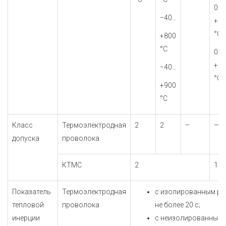
0…
−40…
+80
°С
+800
°С
0…
+90
−40…
°С
+900
°С
Класс
Термоэлектродная
2
2
–
—
допуска
проволока
КТМС
2
1
Показатель
Термоэлектродная
с изолированным ра
тепловой
проволока
не более 20 с;
инерции
с неизолированным 