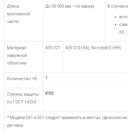
Длина
До 30 000 мм – по заказу
В случае ис
монтажной
вставк
части
самос
60...3
Материал
AISI 321
AISI 310 (ХА), Nicrobell D (НН)
наружной
оболочки
1
Количество ЧЭ
IP00
Степень защиты
по ГОСТ 14254
* Модели 041 и 051 следует применять в местах, где исключен
датчика.