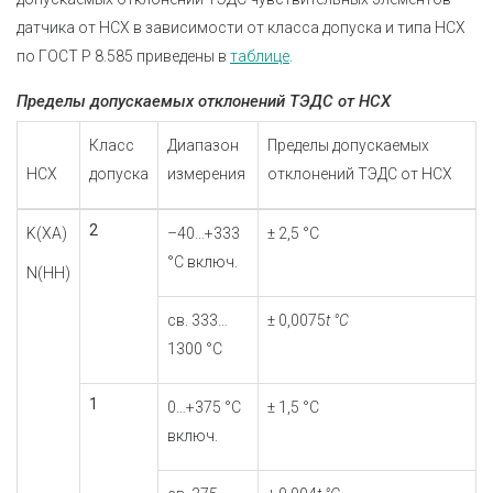
датчика от НСХ в зависимости от класса допуска и типа НСХ
по
ГОСТ Р 8.585
приведены в
таблице
.
Пределы допускаемых отклонений ТЭДС от НСХ
Класс
Диапазон
Пределы допускаемых
НСХ
допуска
измерения
отклонений ТЭДС от НСХ
2
K(ХА)
–40…+333
± 2,5 °С
°С включ.
N(НН)
св. 333…
± 0,0075
t °С
1300 °С
1
0…+375 °С
± 1,5 °С
включ.