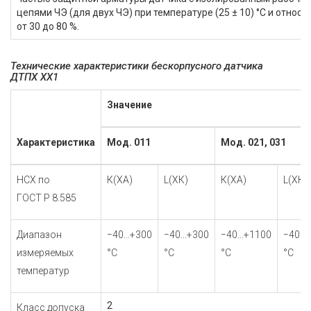
цепями ЧЭ (для двух ЧЭ) при температуре (25 ± 10) °С и относ
от 30 до 80 %.
Технические характеристики бескорпусного датчика
ДТПХ ХХ1
Значение
Характеристика
Мод. 011
Мод. 021, 031
НСХ по
К(ХА)
L(ХК)
К(ХА)
L(ХК)
ГОСТ Р 8.585
Диапазон
−40...+300
−40...+300
−40...+1100
−40...
измеряемых
°С
°С
°С
°С
температур
2
Класс допуска