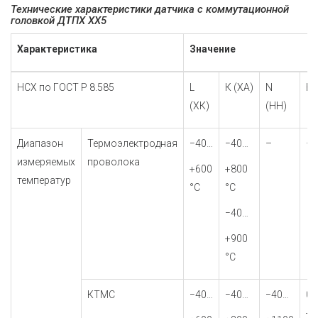
Технические характеристики датчика с коммутационной
головкой ДТПХ ХХ5
Характеристика
Значение
НСХ по ГОСТ Р 8.585
L
К (ХА)
N
К 
(ХК)
(НН)
Диапазон
Термоэлектродная
−40…
−40…
–
–
измеряемых
проволока
+600
+800
температур
°С
°С
−40…
+900
°С
КТМС
−40…
−40…
−40…
0…
+8