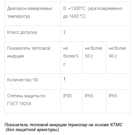
Диапазон измеряемых
0…+1300°С (кратковременно
температур
до 1600 °С)
Класс допуска
2
Показатель тепловой
не
не более
не более
инерции
более 5
50 с
90 с
с
1
Количество ЧЭ
Степень защиты по
IP00
IP65
IP65
ГОСТ 14254
Показатель тепловой инерции термопар на основе КТМС
(без защитной арматуры)