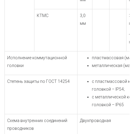
КТМС
3,0
3,
мм
м
4,
м
Исполнение коммутационной
пластмассовая (мат
головки
металлическая (мате
Степень защиты по ГОСТ 14254
с пластмассовой к
головкой – IP54;
с металлической ко
головкой – IP65
Схема внутренних соединений
Двухпроводная
проводников