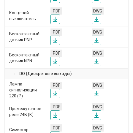
PDF
DWG
Концевой
выключатель
PDF
DWG
Бесконтактный
датчик PNP
PDF
DWG
Бесконтактный
датчик NPN
DO (Дискретные выходы)
Лампа
PDF
DWG
сигнализации
220 (Р)
PDF
DWG
Промежуточное
реле 24В (К)
PDF
DWG
Симистор