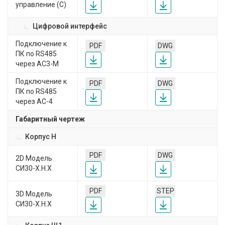
управление (С)
Цифровой интерфейс
Подключение к
PDF
DWG
ПК по RS485
через АС3-М
Подключение к
PDF
DWG
ПК по RS485
через АС-4
Габаритный чертеж
Корпус Н
PDF
DWG
2D Модель
CИ30-Х.Н.Х
PDF
STEP
3D Модель
CИ30-Х.Н.Х