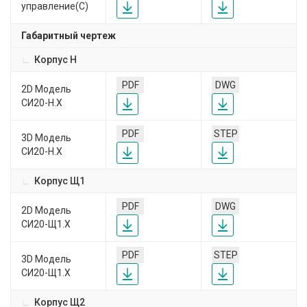
управление(С)
Габаритный чертеж
Корпус Н
PDF
DWG
2D Модель
СИ20-Н.Х
PDF
STEP
3D Модель
СИ20-Н.Х
Корпус Щ1
PDF
DWG
2D Модель
СИ20-Щ1.Х
PDF
STEP
3D Модель
СИ20-Щ1.Х
Корпус Щ2