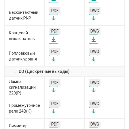
PDF
DWG
Бесконтактный
датчик PNP
PDF
DWG
Концевой
выключатель
PDF
DWG
Попловковый
датчик уровня
DO (Дискретные выходы)
Лампа
PDF
DWG
сигнализации
220(Р)
PDF
DWG
Промежуточное
реле 24В(К)
PDF
DWG
Симистор