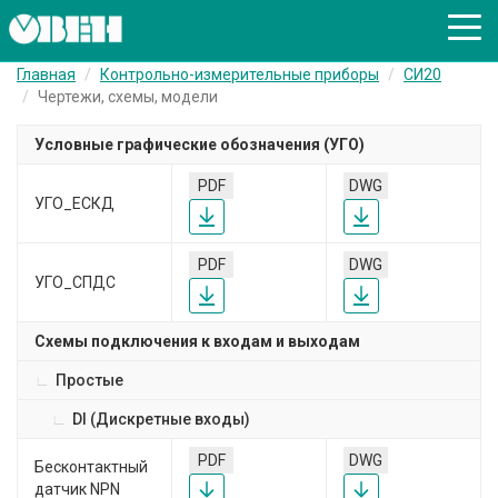
Главная
Контрольно-измерительные приборы
СИ20
Чертежи, схемы, модели
Условные графические обозначения (УГО)
PDF
DWG
УГО_ЕСКД
PDF
DWG
УГО_СПДС
Схемы подключения к входам и выходам
Простые
DI (Дискретные входы)
PDF
DWG
Бесконтактный
датчик NPN