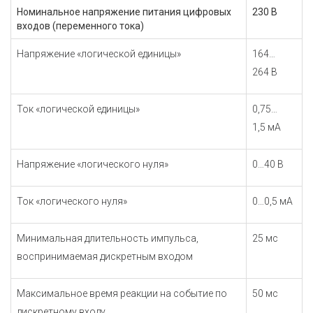
Номинальное напряжение питания цифровых
230 В
входов (переменного тока)
Напряжение «логической единицы»
164…
264 В
Ток «логической единицы»
0,75…
1,5 мА
Напряжение «логического нуля»
0…40 В
Ток «логического нуля»
0…0,5 мА
Минимальная длительность импульса,
25 мс
воспринимаемая дискретным входом
Максимальное время реакции на событие по
50 мс
дискретному входу