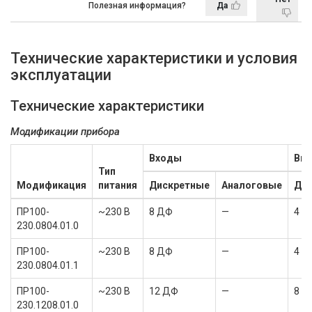
Полезная информация?
Да
Технические характеристики и условия
эксплуатации
Технические характеристики
Модификации прибора
Входы
Вы
Тип
Модификация
питания
Дискретные
Аналоговые
Ди
ПР100-
~230 В
8 ДФ
—
4 Р
230.0804.01.0
ПР100-
~230 В
8 ДФ
—
4 Р
230.0804.01.1
ПР100-
~230 В
12 ДФ
—
8 Р
230.1208.01.0