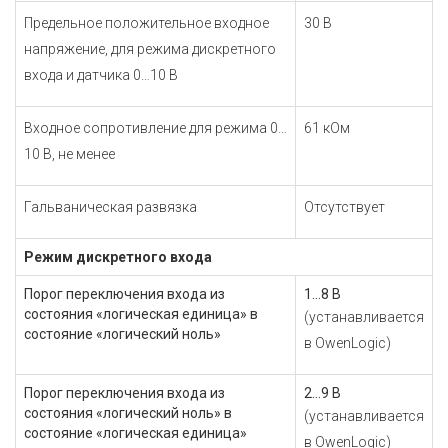
Предельное положительное входное
30 В
напряжение, для режима дискретного
входа и датчика 0…10 В
Входное сопротивление для режима 0…
61 кОм
10 В, не менее
Гальваническая развязка
Отсутствует
Режим дискретного входа
Порог переключения входа из
1...8 В
состояния «логическая единица» в
(устанавливается
состояние «логический ноль»
в OwenLogic)
Порог переключения входа из
2...9 В
состояния «логический ноль» в
(устанавливается
состояние «логическая единица»
в OwenLogic)