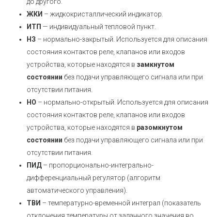
до другого.
ЖКИ
– жидкокристаллический индикатор.
ИТП
— индивидуальный тепловой пункт.
НЗ
– нормально-закрытый. Используется для описания
состояния контактов реле, клапанов или входов
устройства, которые находятся в
замкнутом
состоянии
без подачи управляющего сигнала или при
отсутствии питания.
НО
– нормально-открытый. Используется для описания
состояния контактов реле, клапанов или входов
устройства, которые находятся в
разомкнутом
состоянии
без подачи управляющего сигнала или при
отсутствии питания.
ПИД
– пропорционально-интегрально-
дифференциальный регулятор (алгоритм
автоматического управления).
ТВИ
– температурно-временной интеграл (показатель
отклонения температуры от заданного значения во