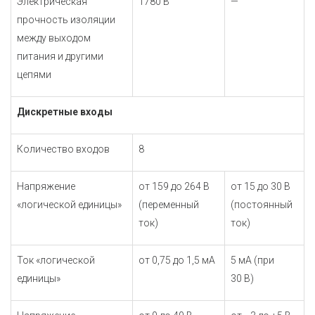
Электрическая
1780 В
—
прочность изоляции
между выходом
питания и другими
цепями
Дискретные входы
Количество входов
8
Напряжение
от 159 до 264 В
от 15 до 30 В
«логической единицы»
(переменный
(постоянный
ток)
ток)
Ток «логической
от 0,75 до 1,5 мА
5 мА (при
единицы»
30 В)