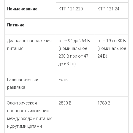
Наименование
КТР-121.220
КТР-121.24
Питание
Диапазон напряжения
от ~ 94 до 264 В
от = 19 до 30 В
питания
(номинальное
(номинальное
230 В при от 47
24 В)
до 63 Гц)
Гальваническая
Есть
развязка
Электрическая
2830 В
1780 В
прочность изоляции
между входом питания
и другими цепями