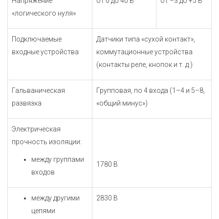
Напряжение
от 0 до 40 В
от –3 до +5 В
«логического нуля»
Подключаемые
Датчики типа «сухой контакт»,
входные устройства
коммутационные устройства
(контакты реле, кнопок и т. д.)
Гальваническая
Групповая, по 4 входа (1–4 и 5–8,
развязка
«общий минус»)
Электрическая
прочность изоляции:
между группами
1780 В
входов
между другими
2830 В
цепями